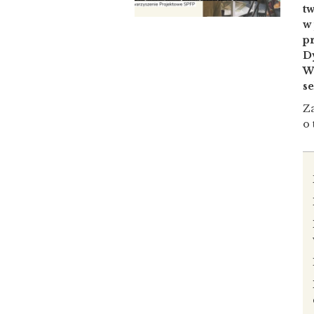
t
w
p
D
W
s
Z
o 