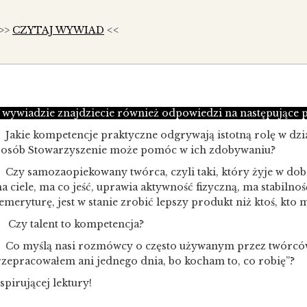
>>
CZYTAJ WYWIAD
<<
wywiadzie znajdziecie również odpowiedzi na następujące p
>
Jakie kompetencje praktyczne odgrywają istotną rolę w dział
posób Stowarzyszenie może pomóc w ich zdobywaniu?
>
Czy samozaopiekowany twórca, czyli taki, który żyje w dob
na ciele, ma co jeść, uprawia aktywność fizyczną, ma stabilno
emeryturę, jest w stanie zrobić lepszy produkt niż ktoś, kto m
>
Czy talent to kompetencja
?
>
Co myślą nasi rozmówcy o często używanym przez twórców
zepracowałem ani jednego dnia, bo kocham to, co robię”?
spirującej lektury!