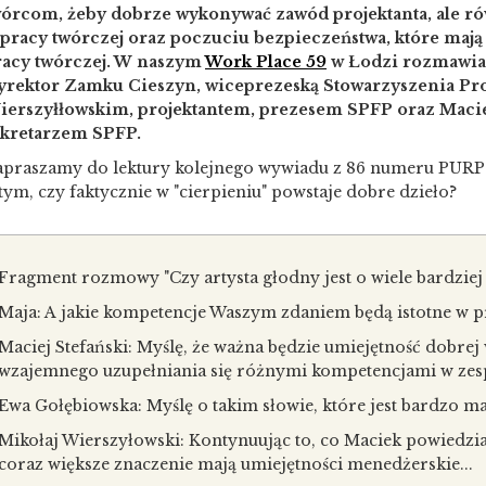
wórcom, żeby dobrze wykonywać zawód projektanta, ale ró
 pracy twórczej oraz poczuciu bezpieczeństwa, które mają
racy twórczej. W naszym
Work Place 59
w Łodzi rozmawia
yrektor Zamku Cieszyn, wiceprezeską Stowarzyszenia Pr
ierszyłłowskim, projektantem, prezesem SPFP oraz Macie
ekretarzem SPFP.
apraszamy do lektury kolejnego wywiadu z 86 numeru PU
tym, czy faktycznie w "cierpieniu" powstaje dobre dzieło?
Fragment rozmowy "Czy a
rtysta głodny jest o wiele bardzie
Maja: A jakie kompetencje Waszym zdaniem będą istotne w p
Maciej Stefański:
Myślę, że ważna będzie umiejętność dobrej 
wzajemnego uzupełniania się różnymi kompetencjami w zesp
Ewa Gołębiowska:
Myślę o takim słowie, które jest bardzo mał
Mikołaj Wierszyłowski:
Kontynuując to, co Maciek powiedzia
coraz większe znaczenie mają umiejętności menedżerskie...