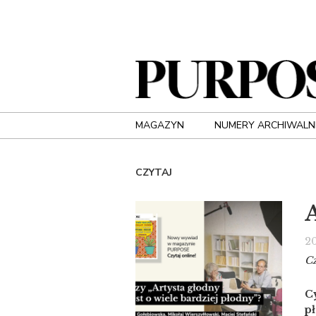
MAGAZYN
NUMERY ARCHIWALN
CZYTAJ
A
2
Cz
Cy
p