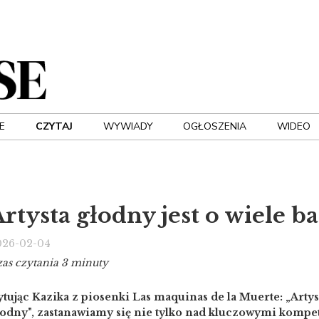
E
CZYTAJ
WYWIADY
OGŁOSZENIA
WIDEO
rtysta głodny jest o wiele b
026-02-04
as czytania 3 minuty
tując Kazika z piosenki Las maquinas de la Muerte: „Artyst
łodny", zastanawiamy się nie tylko nad kluczowymi kompet